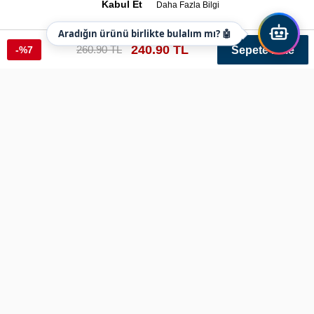
Kabul Et
Daha Fazla Bilgi
Aradığın ürünü birlikte bulalım mı? 🤖
240.90 TL
260.90 TL
-%7
Sepete Ekle
Üçlü Taktikal Hücum Yeleği Şarjörlüğü
Ref: sar4 Renk: Siyah Varyant: 255
Ürün Bilgileri
Üçlü Taktikal Hücum Yeleği Şarjörlüğü
Özel tasarlanmış üçlü yelek şarjörlüğü pratik ve rahat kullanıma
sahiptir.
şarjör kılıfının içerisine 5.56 mm çaplı silah şarjörleri ile 7.62 mm
AK-47 (Kaleşnikof) MPT-76,G-3,HK-417)uyumlu silah şarjörü vb.