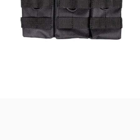
Safari Yapay Zeka Ürün Bulma Asistanı
Merhaba! Ben Akıllı Yapay Zeka
Asistanınız. Sitemizdeki binlerce polis
malzemesi, taktik giyim ve ekipman
arasından aradığınız ürünü bulmanıza
yardımcı olabilirim. Ne aramıştınız? 👮‍♂️