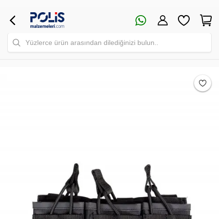
Yüzlerce ürün arasından dilediğinizi bulun..