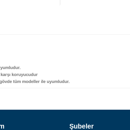
 uyumludur.
ye karşı koruyucudur
 gövde tüm modeller ile uyumludur.
ım
Şubeler