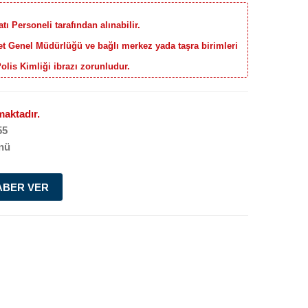
ı Personeli tarafından alınabilir.
yet Genel Müdürlüğü ve bağlı merkez yada taşra birimleri
Polis Kimliği ibrazı zorunludur.
aktadır.
55
nü
ABER VER