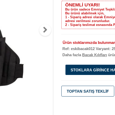
ÖNEMLİ UYARI!
Bu ürün sadece Emniyet Teşkilat
Bu ürünü alabilmek için,
1 - Sipariş adresi olarak Emni
adresi verilmesi zorunludur.
2 - Sipariş teslimat esnasında 
Ürün stoklarımızda bulunmam
Ref: eskibacak012 Varyant: 2
Daha fazla
Bacak Kılıfları
ürü
STOKLARA GIRINCE H
TOPTAN SATIŞ TEKLIF