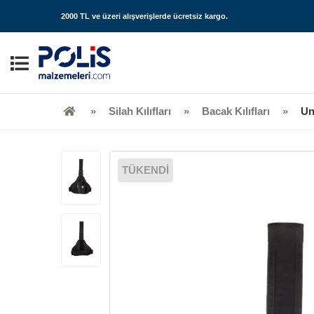
2000 TL ve üzeri alışverişlerde
ücretsiz kargo
.
Silah Kılıfları
Bacak Kılıfları
Un
TÜKENDİ