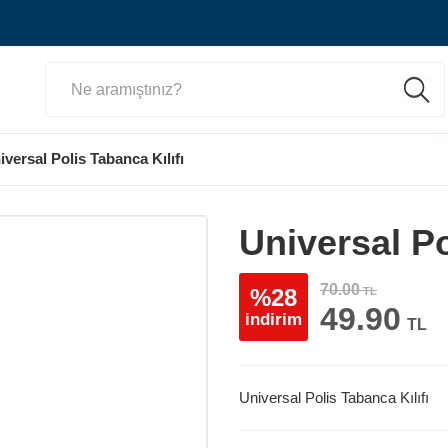
iversal Polis Tabanca Kılıfı
Universal Po
70.00
%28
TL
49.90
indirim
TL
Universal Polis Tabanca Kılıfı