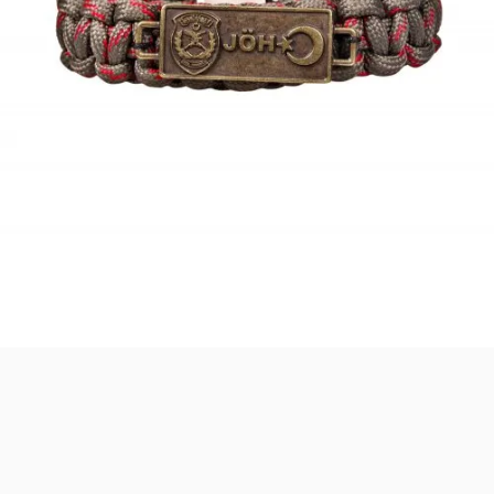
Merhaba! Ben Akıllı Yapay Zeka
Asistanınız. Sitemizdeki binlerce polis
malzemesi, taktik giyim ve ekipman
arasından aradığınız ürünü bulmanıza
yardımcı olabilirim. Ne aramıştınız? 👮‍♂️