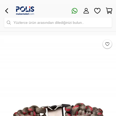
Yüzlerce ürün arasından dilediğinizi bulun..
Safari Yapay Zeka Ürün Bulma Asistanı