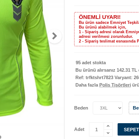
ÖNEMLİ UYARI!
Bu ürün sadece Emniyet Teşkilat
Bu ürünü alabilmek için,
1 - Sipariş adresi olarak Emni
adresi verilmesi zorunludur.
2 - Sipariş teslimat esnasında 
95 adet stokta
Bu ürünü alırsanız
142.31 TL
Ref: trfktshrt7823 Varyant: 2
Daha fazla
Polis Tişörtleri
ür
Beden
Be
Adet
SEPET