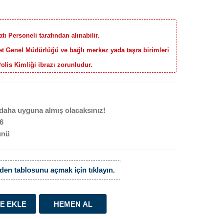
ı Personeli tarafından alınabilir.
yet Genel Müdürlüğü ve bağlı merkez yada taşra birimleri
Polis Kimliği ibrazı zorunludur.
daha uyguna almış olacaksınız!
66
ünü
den tablosunu açmak için tıklayın.
E EKLE
HEMEN AL