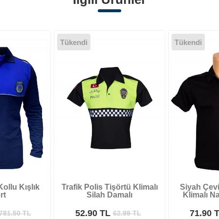
Tükendi
Tükendi
ollu Kışlık
Trafik Polis Tişörtü Klimalı
Siyah Çevi
rt
Silah Damalı
Klimalı N
52.90 TL
71.90 
781.50
TL
62.99
TL