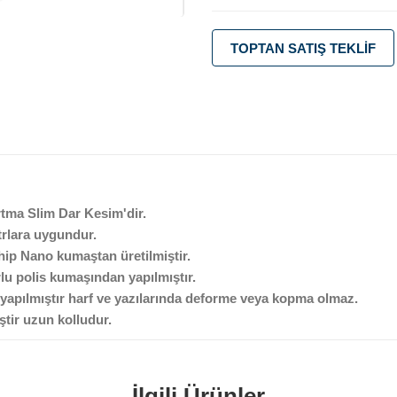
TOPTAN SATIŞ TEKLIF
rtma Slim Dar Kesim'dir.
atrlara uygundur.
ahip Nano kumaştan üretilmiştir.
rlu polis kumaşından yapılmıştır.
ak yapılmıştır harf ve yazılarında deforme veya kopma olmaz.
ştir uzun kolludur.
İlgili Ürünler