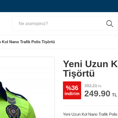
 Kol Nano Trafik Polis Tişörtü
Yeni Uzun K
Tişörtü
392.21
%36
TL
249.90
indirim
TL
Yeni Uzun Kol Nano Trafik Polis