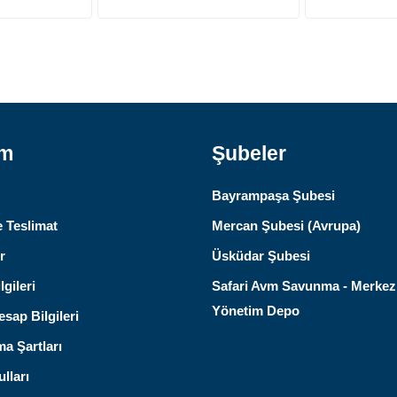
ım
Şubeler
Bayrampaşa Şubesi
 Teslimat
Mercan Şubesi (Avrupa)
r
Üsküdar Şubesi
lgileri
Safari Avm Savunma - Merkez
Yönetim Depo
sap Bilgileri
ma Şartları
lları