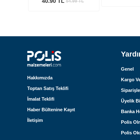
40.90 TL
54.99
TL
Yard
Genel
Hakkımızda
Kargo Ve
Toptan Satış Teklifi
Siparişle
İmalat Teklifi
Üyelik Bi
Haber Bültenine Kayıt
Banka He
İletişim
Polis Ol
Polis Oku