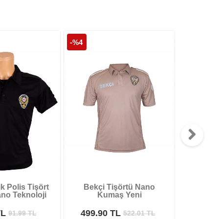
-%4
-%9
k Polis Tişört
Bekçi Tişörtü Nano
Yeni Po
ano Teknoloji
Kumaş Yeni
TL
499.90 TL
599.9
91.99
TL
522.01
TL