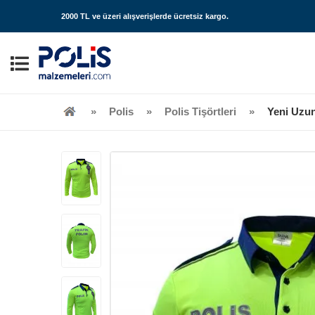
2000 TL ve üzeri alışverişlerde
ücretsiz kargo
.
Polis
Polis Tişörtleri
Yeni Uzun