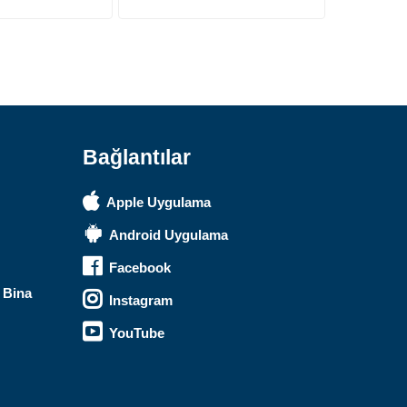
Safari Yapay Zeka Ürün Bulma Asistanı
Merhaba! Ben Akıllı Yapay Zeka
Asistanınız. Sitemizdeki binlerce
polis malzemesi, taktik giyim ve
ekipman arasından aradığınız
ürünü bulmanıza yardımcı
olabilirim. Ne aramıştınız? 👮‍♂️
Bağlantılar
Apple Uygulama
Android Uygulama
Facebook
 Bina
Instagram
YouTube