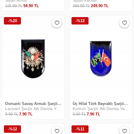
Siyah Arma
Siyah Kemer
125
.00
TL
94
.90
TL
284
.90
TL
249
.90
TL
-%20
-%12
Osmanlı Savaş Armalı Şarjör Altı Arma Damla
Üç Hilal Türk Bayraklı Şarjör Altı Yapıştırma
Lacivert Şarjör Alti Damla Yapiştirma
Kırmızı Şarjör Alti Damla Yapiştirma
9
.90
TL
7
.90
TL
9
.00
TL
7
.90
TL
-%12
-%11