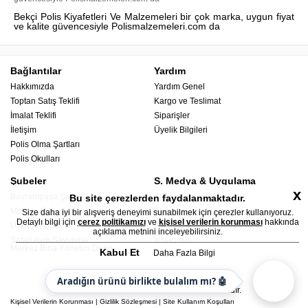
Bekçi Polis Kiyafetleri Ve Malzemeleri bir çok marka, uygun fiyat
ve kalite güvencesiyle Polismalzemeleri.com da
Bağlantılar
Yardım
Hakkımızda
Yardım Genel
Toptan Satış Teklifi
Kargo ve Teslimat
İmalat Teklifi
Siparişler
İletişim
Üyelik Bilgileri
Polis Olma Şartları
Polis Okulları
Şubeler
S. Medya & Uygulama
x
Bayrampaşa Şubesi
Apple Uygulama
Bu site çerezlerden faydalanmaktadır.
Mercan Şubesi (Avrupa)
Android Uygulama
Size daha iyi bir alışveriş deneyimi sunabilmek için çerezler kullanıyoruz.
Detaylı bilgi için
çerez politikamızı
ve
kişisel verilerin korunması
hakkında
Üsküdar Şubesi
Facebook
açıklama metnini inceleyebilirsiniz.
Safari Avm Savunma
Instagram
Merkez Bina Yönetim Depo
Kabul Et
Daha Fazla Bilgi
YouTube
Aradığın ürünü birlikte bulalım mı? 🤖
© 2026 - Polis Malzemeleri - Her hakkı saklıdır.
Kişisel Verilerin Korunması
|
Gizlilik Sözleşmesi
|
Site Kullanım Koşulları