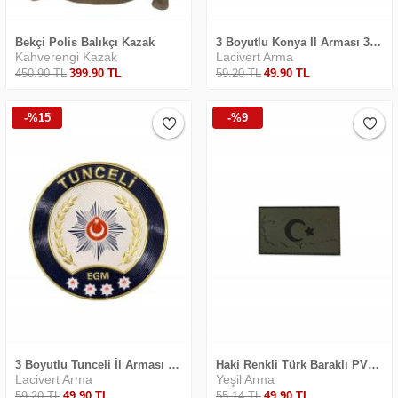
Bekçi Polis Balıkçı Kazak
3 Boyutlu Konya İl Arması 3D TPU Sistem Yeni
Kahverengi Kazak
Lacivert Arma
450
.90
TL
399
.90
TL
59
.20
TL
49
.90
TL
Safari Yapay Zeka Ürün Bulma Asistanı
-%15
-%9
Merhaba! Ben Akıllı Yapay Zeka
Asistanınız. Sitemizdeki binlerce polis
malzemesi, taktik giyim ve ekipman
arasından aradığınız ürünü bulmanıza
yardımcı olabilirim. Ne aramıştınız? 👮‍♂️
3 Boyutlu Tunceli İl Arması 3D TPU Sistem Yeni
Haki Renkli Türk Baraklı PVC Arma Cırtlı
Lacivert Arma
Yeşil Arma
59
.20
TL
49
.90
TL
55
.14
TL
49
.90
TL