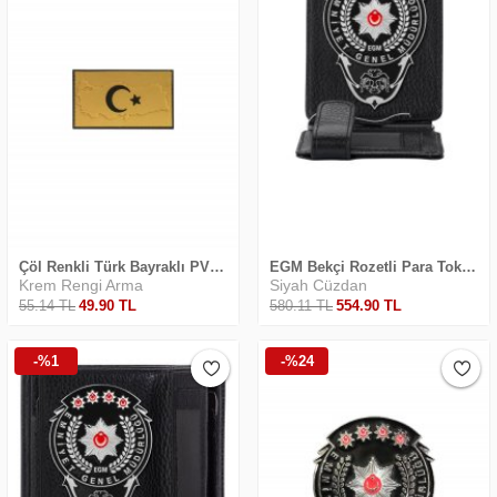
Çöl Renkli Türk Bayraklı PVC Arma
EGM Bekçi Rozetli Para Tokalı Kartlık Cüzdan Siyah
Krem Rengi Arma
Siyah Cüzdan
55
.14
TL
49
.90
TL
580
.11
TL
554
.90
TL
-%1
-%24