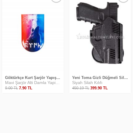
Göktürkçe Kurt Şarjör Yapıştırma
Yeni Toma Gizli Düğmeli Silah Kılıfı Unicorn
Mavi Şarjör Alti Damla Yapiştirma
Siyah Silah Kılıfı
9
.00
TL
7
.90
TL
450
.19
TL
399
.90
TL