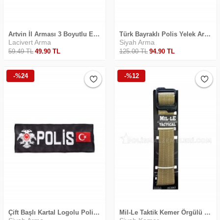
Artvin İl Arması 3 Boyutlu EGM
Türk Bayraklı Polis Yelek Arması
Lacivert Arma
Siyah Arma
59
.49
TL
49
.90
TL
125
.00
TL
94
.90
TL
-%24
-%12
Çift Başlı Kartal Logolu Polis Yelek Arması
Mil-Le Taktik Kemer Örgülü Çöl Ve Siyah Renk 4cm