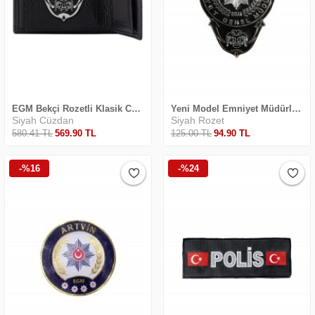
EGM Bekçi Rozetli Klasik Cüzdanı
Yeni Model Emniyet Müdürlüğü Rozet
Siyah Cüzdan
Siyah Rozet
580
.41
TL
569
.90
TL
125
.00
TL
94
.90
TL
-%16
-%24