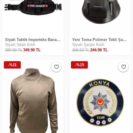
Siyah Taktik Imperteks Bacak Kılıfı
Yeni Toma Polimer Tekli Şarjör Kılıfı
Siyah Silah Kılıfı
Siyah Şarjör Kılıfı
389
.90
TL
349
.90
TL
266
.53
TL
244
.90
TL
-%11
-%15