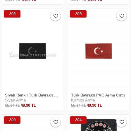
-%9
-%9
Siyah Renkli Türk Bayraklı PVC Arma Cırtlı
Türk Bayraklı PVC Arma Cırtlı
Siyah Arma
Kırmızı Arma
55
.14
TL
49
.90
TL
55
.14
TL
49
.90
TL
-%9
-%4