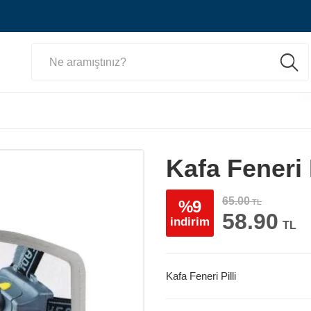
Kafa Feneri P
65.00
%9
TL
58.90
indirim
TL
Kafa Feneri Pilli