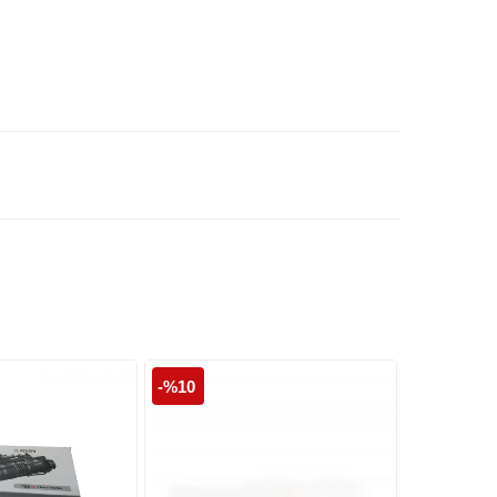
-%10
Tükendi