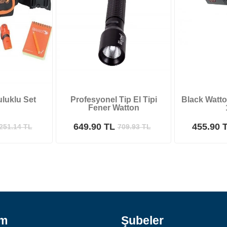
luklu Set
Profesyonel Tip El Tipi
Black Watto
Fener Watton
649.90 TL
455.90 
251.14
TL
709.93
TL
ım
Şubeler