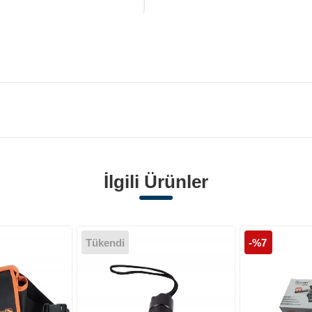
İlgili Ürünler
Tükendi
-%7