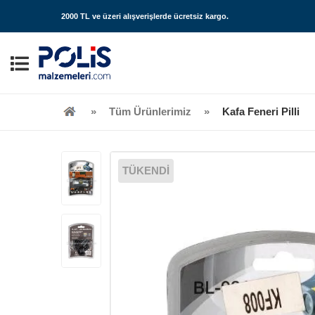
2000 TL ve üzeri alışverişlerde
ücretsiz kargo
.
Tüm Ürünlerimiz
Kafa Feneri Pilli
TÜKENDİ