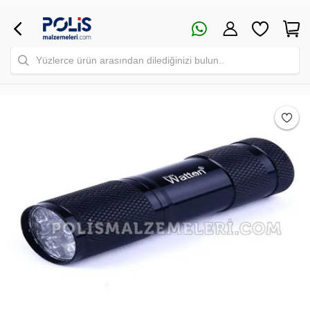
Yüzlerce ürün arasından dilediğinizi bulun..