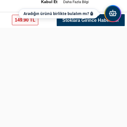
Kabul Et
Daha Fazla Bilgi
Aradığın ürünü birlikte bulalım mı? 🤖
149.90 TL
Stoklara Girince Haber Ver
Ledli El Feneri İnce Pilli Watton Wt-032
Ref: watton032 Renk: Siyah Varyant: 255
Ürün Bilgileri
Marka :Watton
Ürün Kodu :Wt-032
Boyutlar :Uzunluk 9,5 cm Ön Yüzey 3 cm
Işık Özelliği :9 Parlak Led
Işık Rengi :Beyaz