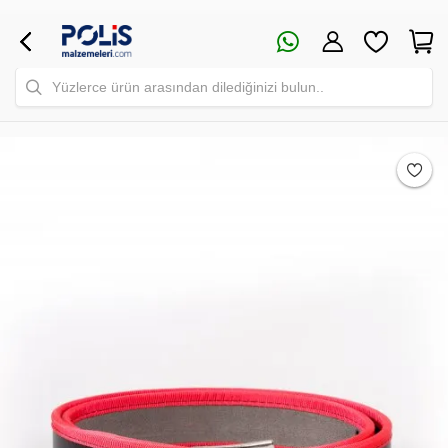
Yüzlerce ürün arasından dilediğinizi bulun..
Safari Yapay Zeka Ürün Bulma Asistanı