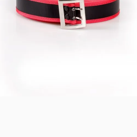
Merhaba! Ben Akıllı Yapay Zeka
Asistanınız. Sitemizdeki binlerce polis
malzemesi, taktik giyim ve ekipman
arasından aradığınız ürünü bulmanıza
yardımcı olabilirim. Ne aramıştınız? 👮‍♂️