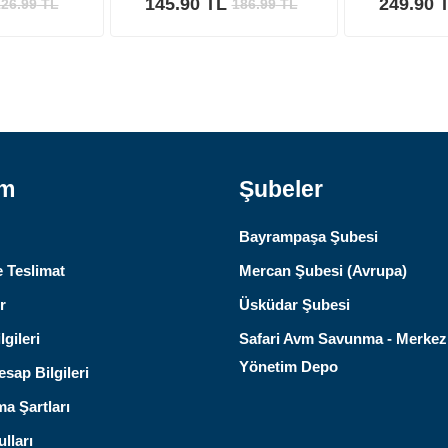
145.90 TL
249.90 
26.99
TL
186.99
TL
ım
Şubeler
Bayrampaşa Şubesi
 Teslimat
Mercan Şubesi (Avrupa)
r
Üsküdar Şubesi
lgileri
Safari Avm Savunma - Merkez
Yönetim Depo
sap Bilgileri
ma Şartları
lları