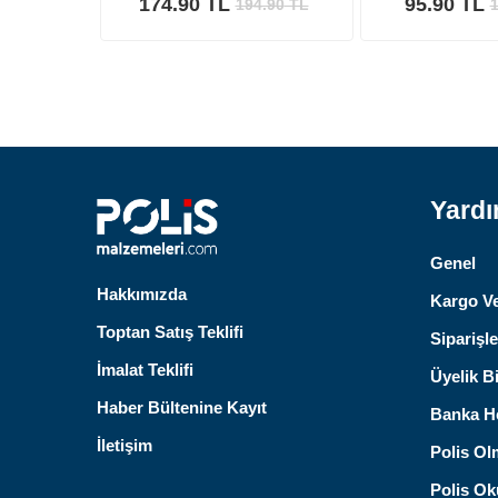
174.90 TL
95.90 TL
194.90
TL
1
Yard
Genel
Hakkımızda
Kargo Ve
Toptan Satış Teklifi
Siparişle
İmalat Teklifi
Üyelik Bi
Haber Bültenine Kayıt
Banka He
İletişim
Polis Ol
Polis Oku