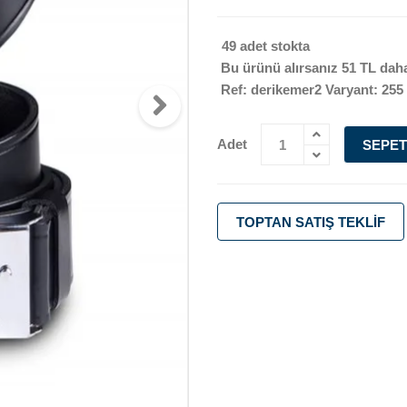
49 adet stokta
Bu ürünü alırsanız
51 TL
daha
Ref: derikemer2 Varyant: 255
Adet
SEPET
TOPTAN SATIŞ TEKLIF