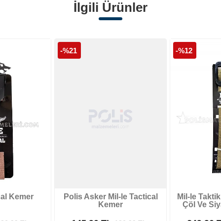
İlgili Ürünler
-%21
-%12
ical Kemer
Polis Asker Mil-le Tactical
Mil-le Takt
Kemer
Çöl Ve Si