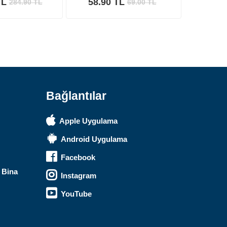
TL
58.90 TL
284.90
TL
69.00
TL
Safari Yapay Zeka Ürün Bulma Asistanı
Merhaba! Ben Akıllı Yapay Zeka
Asistanınız. Sitemizdeki binlerce
polis malzemesi, taktik giyim ve
ekipman arasından aradığınız
ürünü bulmanıza yardımcı
olabilirim. Ne aramıştınız? 👮‍♂️
Bağlantılar
Apple Uygulama
Android Uygulama
Facebook
 Bina
Instagram
YouTube