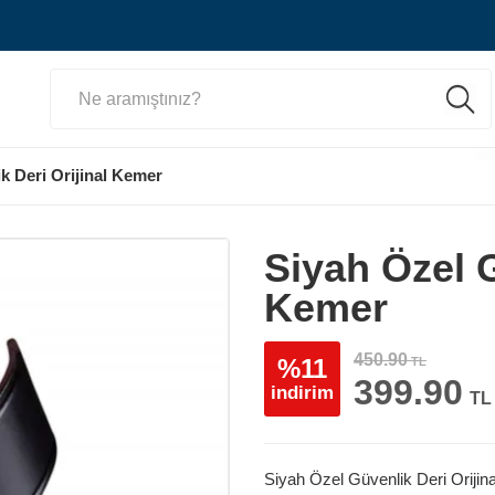
k Deri Orijinal Kemer
Siyah Özel G
Kemer
450.90
%11
TL
399.90
indirim
TL
Siyah Özel Güvenlik Deri Orijin