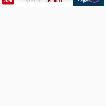
399.90 TL
500.00 TL
-%20
Sepete Ekle
Multicam Beyaz Level 2 Polimer Şarjörlü Silah Kılıfı
Ref: MLTCM3043 Renk: Beyaz Varyant: 263
Silah Tipi
Beden Tablosunu Aç
Seçiniz
Renk: Beyaz
3 Farklı Renk