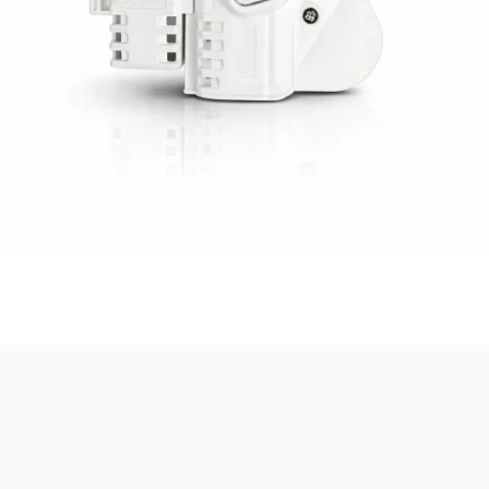
Safari Yapay Zeka Ürün Bulma Asistanı
Merhaba! Ben Akıllı Yapay Zeka
Asistanınız. Sitemizdeki binlerce polis
malzemesi, taktik giyim ve ekipman
arasından aradığınız ürünü bulmanıza
yardımcı olabilirim. Ne aramıştınız? 👮‍♂️