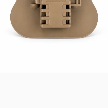
Merhaba! Ben Akıllı Yapay Zeka
Asistanınız. Sitemizdeki binlerce polis
malzemesi, taktik giyim ve ekipman
arasından aradığınız ürünü bulmanıza
yardımcı olabilirim. Ne aramıştınız? 👮‍♂️