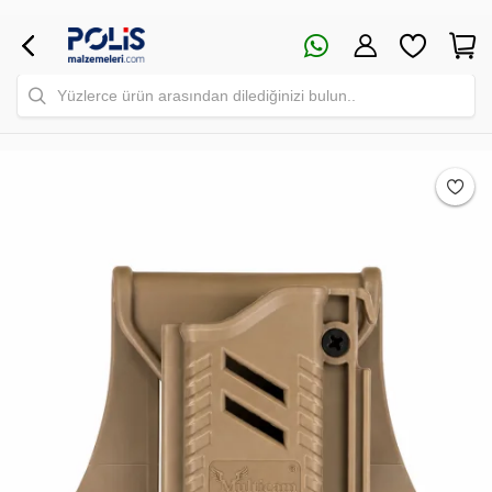
Yüzlerce ürün arasından dilediğinizi bulun..
Safari Yapay Zeka Ürün Bulma Asistanı