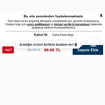
x
Bu site çerezlerden faydalanmaktadır.
Size daha iyi bir alışveriş deneyimi sunabilmek için çerezler kullanıyoruz.
Detaylı bilgi için
çerez politikamızı
ve
kişisel verilerin korunması
hakkında
açıklama metnini inceleyebilirsiniz.
Kabul Et
Daha Fazla Bilgi
Aradığın ürünü birlikte bulalım mı? 🤖
49.90 TL
60.20 TL
-%17
Sepete Ekle
Şanlıurfa İl Polis Kol Arması Egm
Ref: arma9870 Renk: Lacivert Varyant: 252