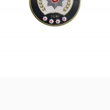
Safari Yapay Zeka Ürün Bulma Asistanı
Merhaba! Ben Akıllı Yapay Zeka
Asistanınız. Sitemizdeki binlerce polis
malzemesi, taktik giyim ve ekipman
arasından aradığınız ürünü bulmanıza
yardımcı olabilirim. Ne aramıştınız? 👮‍♂️