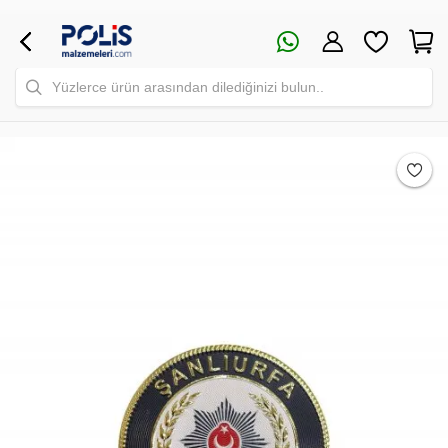
Yüzlerce ürün arasından dilediğinizi bulun..