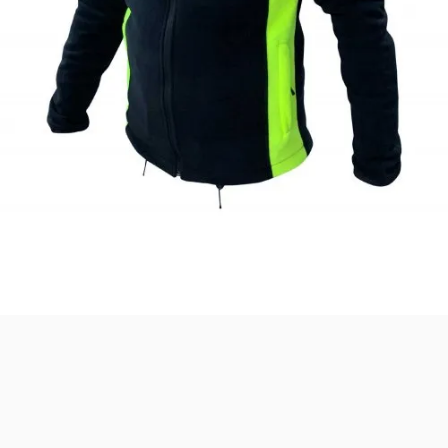
Safari Yapay Zeka Ürün Bulma Asistanı
Merhaba! Ben Akıllı Yapay Zeka
Asistanınız. Sitemizdeki binlerce polis
malzemesi, taktik giyim ve ekipman
arasından aradığınız ürünü bulmanıza
yardımcı olabilirim. Ne aramıştınız? 👮‍♂️