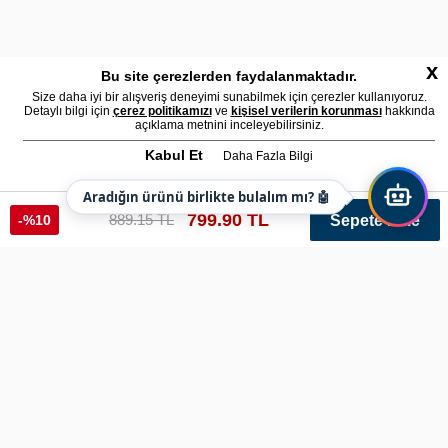
x
Bu site çerezlerden faydalanmaktadır.
Size daha iyi bir alışveriş deneyimi sunabilmek için çerezler kullanıyoruz.
Detaylı bilgi için
çerez politikamızı
ve
kişisel verilerin korunması
hakkında
açıklama metnini inceleyebilirsiniz.
Kabul Et
Daha Fazla Bilgi
Aradığın ürünü birlikte bulalım mı? 🤖
799.90 TL
889.15 TL
-%10
Sepete Ekle
Siyah Trafik Polis Polar Mont Üniversal Yeni
Ref: Trfk710 Renk: Siyah Varyant: 255