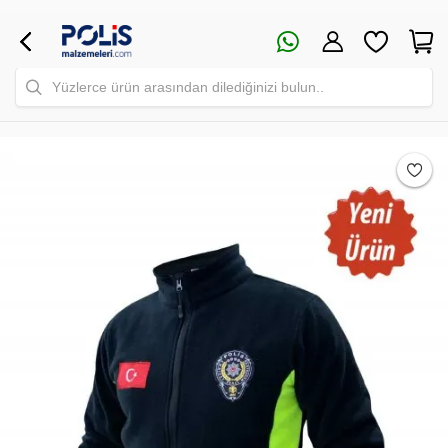
Yüzlerce ürün arasından dilediğinizi bulun..