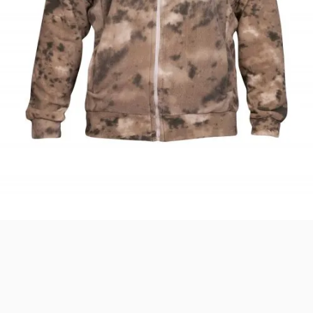
Safari Yapay Zeka Ürün Bulma Asistanı
Merhaba! Ben Akıllı Yapay Zeka
Asistanınız. Sitemizdeki binlerce polis
malzemesi, taktik giyim ve ekipman
arasından aradığınız ürünü bulmanıza
yardımcı olabilirim. Ne aramıştınız? 👮‍♂️