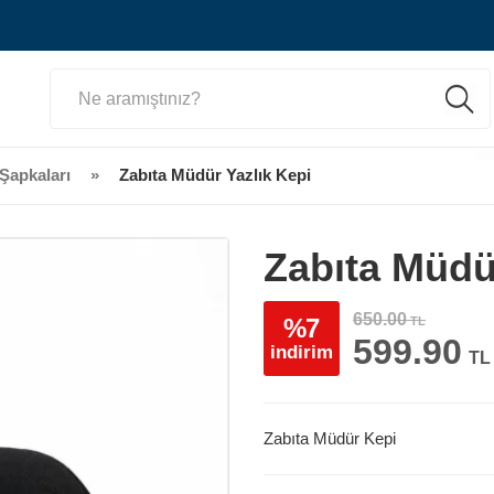
 Şapkaları
Zabıta Müdür Yazlık Kepi
Zabıta Müdü
650.00
%7
TL
599.90
indirim
TL
Zabıta Müdür Kepi