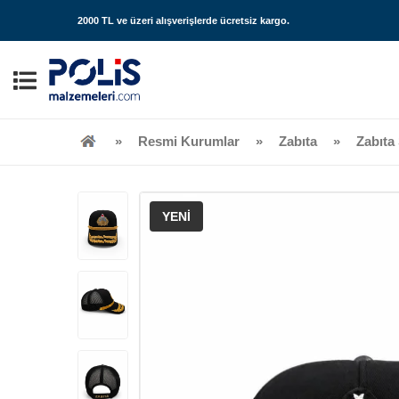
2000 TL ve üzeri alışverişlerde
ücretsiz kargo
.
Resmi Kurumlar
Zabıta
Zabıta
YENİ