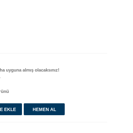
ha uyguna almış olacaksınız!
4
rünü
E EKLE
HEMEN AL