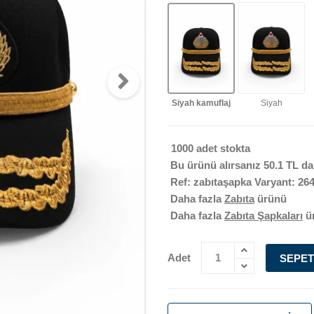
Siyah kamuflaj
Siyah
1000 adet stokta
Bu ürünü alırsanız
50.1 TL
da
Ref: zabıtaşapka Varyant: 26
Daha fazla
Zabıta
ürünü
Daha fazla
Zabıta Şapkaları
ü
Adet
SEPET