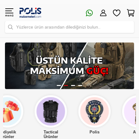
Yüzlerce ürün arasından dilediğinizi bulun..
Tactical
Polis
Asker
Ürünler