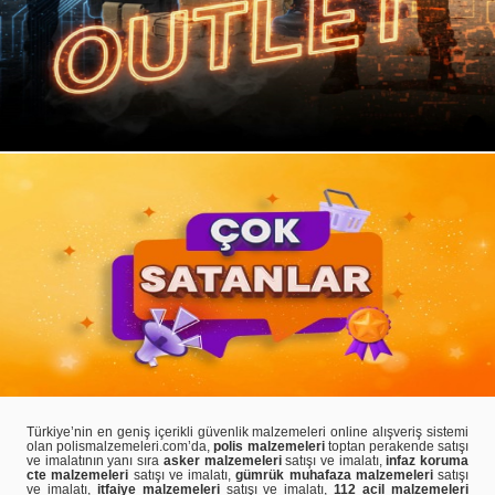
Türkiye’nin en geniş içerikli güvenlik malzemeleri online alışveriş sistemi
olan polismalzemeleri.com’da,
polis malzemeleri
toptan perakende satışı
ve imalatının yanı sıra
asker malzemeleri
satışı ve imalatı,
infaz koruma
cte malzemeleri
satışı ve imalatı,
gümrük muhafaza malzemeleri
satışı
ve imalatı,
itfaiye malzemeleri
satışı ve imalatı,
112 acil malzemeleri