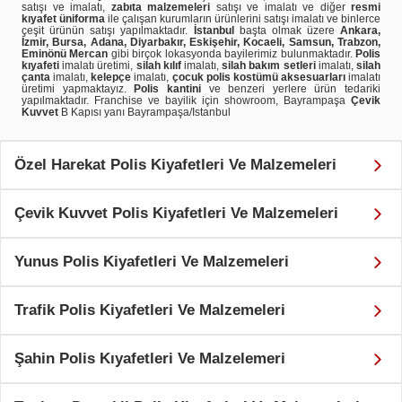
satışı ve imalatı,
zabıta malzemeleri
satışı ve imalatı ve diğer
resmi
kıyafet üniforma
ile çalışan kurumların ürünlerini satışı imalatı ve binlerce
çeşit ürünün satışı yapılmaktadır.
İstanbul
başta olmak üzere
Ankara,
İzmir, Bursa, Adana, Diyarbakır, Eskişehir, Kocaeli, Samsun, Trabzon,
Eminönü Mercan
gibi birçok lokasyonda bayilerimiz bulunmaktadır.
Polis
kıyafeti
imalatı üretimi,
silah kılıf
imalatı,
silah bakım setleri
imalatı,
silah
çanta
imalatı,
kelepçe
imalatı,
çocuk polis kostümü aksesuarları
imalatı
üretimi yapmaktayız.
Polis kantini
ve benzeri yerlere ürün tedariki
yapılmaktadır. Franchise ve bayilik için showroom, Bayrampaşa
Çevik
Kuvvet
B Kapısı yanı Bayrampaşa/Istanbul
Özel Harekat Polis Kiyafetleri Ve Malzemeleri
Çevik Kuvvet Polis Kiyafetleri Ve Malzemeleri
Yunus Polis Kiyafetleri Ve Malzemeleri
Trafik Polis Kiyafetleri Ve Malzemeleri
Şahin Polis Kıyafetleri Ve Malzelemeri