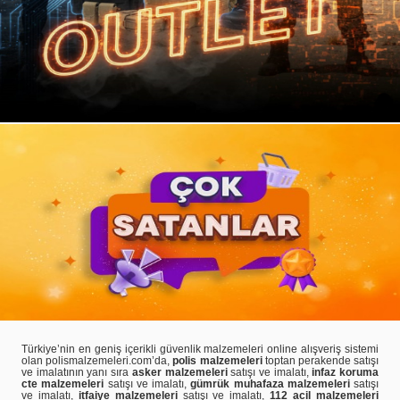
Türkiye’nin en geniş içerikli güvenlik malzemeleri online alışveriş sistemi
olan polismalzemeleri.com’da,
polis malzemeleri
toptan perakende satışı
ve imalatının yanı sıra
asker malzemeleri
satışı ve imalatı,
infaz koruma
cte malzemeleri
satışı ve imalatı,
gümrük muhafaza malzemeleri
satışı
ve imalatı,
itfaiye malzemeleri
satışı ve imalatı,
112 acil malzemeleri