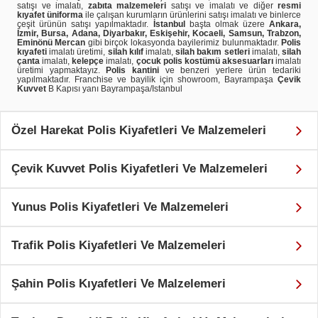
satışı ve imalatı,
zabıta malzemeleri
satışı ve imalatı ve diğer
resmi
kıyafet üniforma
ile çalışan kurumların ürünlerini satışı imalatı ve binlerce
çeşit ürünün satışı yapılmaktadır.
İstanbul
başta olmak üzere
Ankara,
İzmir, Bursa, Adana, Diyarbakır, Eskişehir, Kocaeli, Samsun, Trabzon,
Eminönü Mercan
gibi birçok lokasyonda bayilerimiz bulunmaktadır.
Polis
kıyafeti
imalatı üretimi,
silah kılıf
imalatı,
silah bakım setleri
imalatı,
silah
çanta
imalatı,
kelepçe
imalatı,
çocuk polis kostümü aksesuarları
imalatı
üretimi yapmaktayız.
Polis kantini
ve benzeri yerlere ürün tedariki
yapılmaktadır. Franchise ve bayilik için showroom, Bayrampaşa
Çevik
Kuvvet
B Kapısı yanı Bayrampaşa/Istanbul
Özel Harekat Polis Kiyafetleri Ve Malzemeleri
Çevik Kuvvet Polis Kiyafetleri Ve Malzemeleri
Yunus Polis Kiyafetleri Ve Malzemeleri
Trafik Polis Kiyafetleri Ve Malzemeleri
Şahin Polis Kıyafetleri Ve Malzelemeri