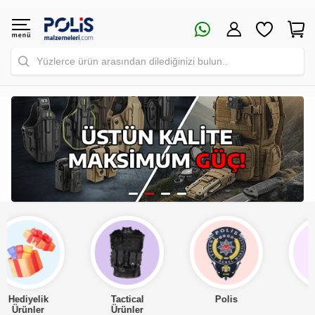
Yüzlerce ürün arasından dilediğinizi bulun..
Tactical
Polis
Asker
Ürünler