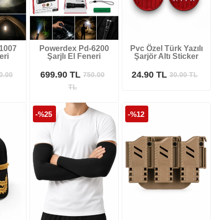
1007
Powerdex Pd-6200
Pvc Özel Türk Yazılı
eri
Şarjlı El Feneri
Şarjör Altı Sticker
699.90 TL
24.90 TL
0.00
750.00
30.00
TL
TL
-%25
-%12