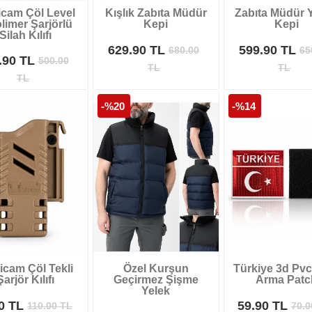
icam Çöl Level
Kışlık Zabıta Müdür
Zabıta Müdür Y
limer Şarjörlü
Kepi
Kepi
Silah Kılıfı
629.90 TL
599.90 TL
680.00
65
.90 TL
500.00
TL
TL
TL
-%20
-%14
icam Çöl Tekli
Özel Kurşun
Türkiye 3d Pvc 
Şarjör Kılıfı
Geçirmez Şişme
Arma Patc
Yelek
90 TL
59.90 TL
110.00
TL
70.0