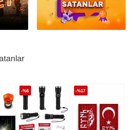
Polis Cüzdanları
Polis Şapka ve
Kepleri
atanlar
-%6
-%17