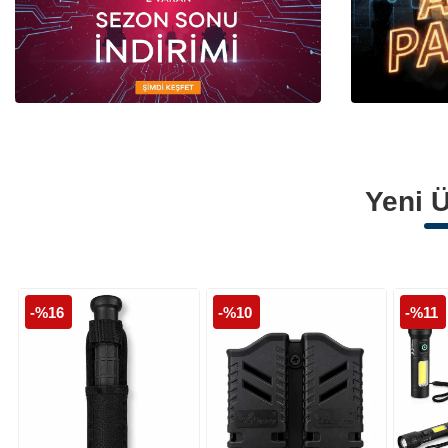
Polis Armaları
Polis Palaskaları
Polis Montları
Yeni Ü
-%16
-%10
-%11