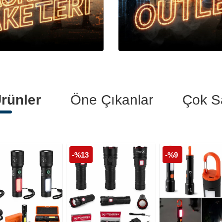
Polis Botları
Polis Kelepçeleri
Polis Tişörtleri
rünler
Öne Çıkanlar
Çok S
-%13
-%9