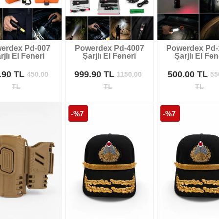
erdex Pd-007
Powerdex Pd-4007
Powerdex Pd-
rjlı El Feneri
Şarjlı El Feneri
Şarjlı El Fen
.90 TL
999.90 TL
500.00 TL
450.00
1150.00
55
TL
TL
TL
-%7
-%7