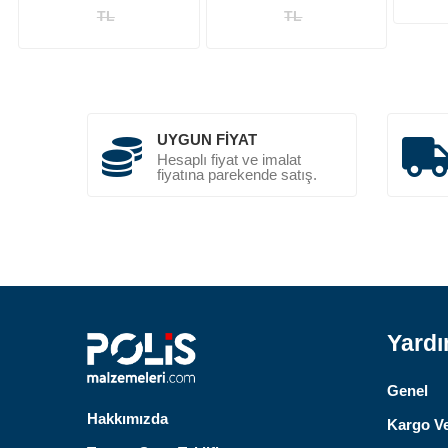
TL
TL
UYGUN FIYAT
Hesaplı fiyat ve imalat
fiyatına parekende satış.
Yard
Genel
Hakkımızda
Kargo Ve