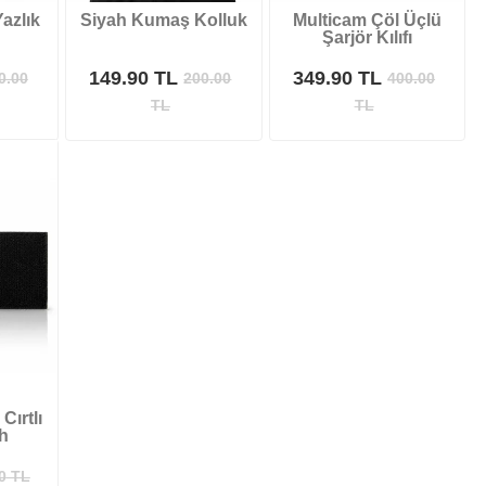
azlık
Siyah Kumaş Kolluk
Multicam Çöl Üçlü
Şarjör Kılıfı
149.90 TL
349.90 TL
0.00
200.00
400.00
TL
TL
Cırtlı
h
0
TL