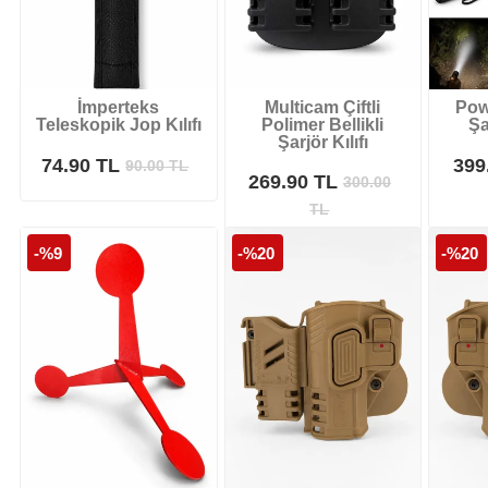
İmperteks
Multicam Çiftli
Pow
Teleskopik Jop Kılıfı
Polimer Bellikli
Şa
Şarjör Kılıfı
74.90 TL
399
90.00
TL
269.90 TL
300.00
TL
-%9
-%20
-%20