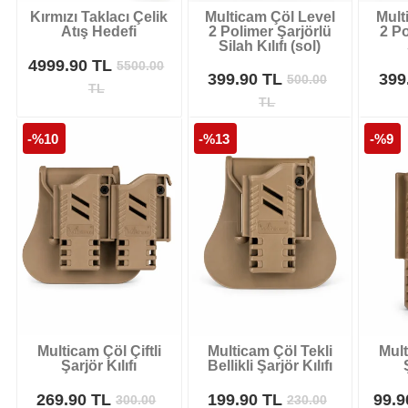
Kırmızı Taklacı Çelik
Multicam Çöl Level
Mult
Atış Hedefi
2 Polimer Şarjörlü
2 Po
Silah Kılıfı (sol)
4999.90 TL
5500.00
399.90 TL
399
500.00
TL
TL
-%10
-%13
-%9
Multicam Çöl Çiftli
Multicam Çöl Tekli
Mult
Şarjör Kılıfı
Bellikli Şarjör Kılıfı
269.90 TL
199.90 TL
99.
300.00
230.00