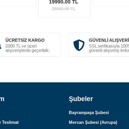
19990.00 TL
25000.00
TL
ÜCRETSIZ KARGO
GÜVENLI ALIŞVER
2000 TL ve üzeri
SSL serfikasıyla 10
alışverişlerde geçerlidir.
güvenli alışveriş imka
ım
Şubeler
Bayrampaşa Şubesi
 Teslimat
Mercan Şubesi (Avrupa)