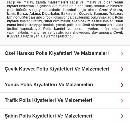
satışı ve imalatı,
zabıta malzemeleri
satışı ve imalatı ve diğer
resmi
kıyafet üniforma
ile çalışan kurumların ürünlerini satışı imalatı ve binlerce
çeşit ürünün satışı yapılmaktadır.
İstanbul
başta olmak üzere
Ankara,
İzmir, Bursa, Adana, Diyarbakır, Eskişehir, Kocaeli, Samsun, Trabzon,
Eminönü Mercan
gibi birçok lokasyonda bayilerimiz bulunmaktadır.
Polis
kıyafeti
imalatı üretimi,
silah kılıf
imalatı,
silah bakım setleri
imalatı,
silah
çanta
imalatı,
kelepçe
imalatı,
çocuk polis kostümü aksesuarları
imalatı
üretimi yapmaktayız.
Polis kantini
ve benzeri yerlere ürün tedariki
yapılmaktadır. Franchise ve bayilik için showroom, Bayrampaşa
Çevik
Kuvvet
B Kapısı yanı Bayrampaşa/Istanbul
Özel Harekat Polis Kiyafetleri Ve Malzemeleri
Çevik Kuvvet Polis Kiyafetleri Ve Malzemeleri
Yunus Polis Kiyafetleri Ve Malzemeleri
Trafik Polis Kiyafetleri Ve Malzemeleri
Şahin Polis Kıyafetleri Ve Malzelemeri