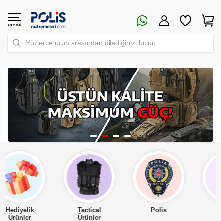
Yüzlerce ürün arasından dilediğinizi bulun..
Tactical
Polis
Asker
Ürünler