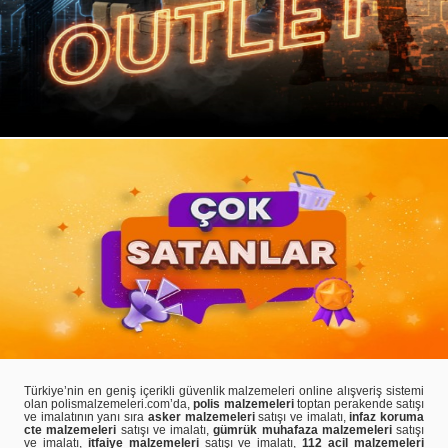
Türkiye’nin en geniş içerikli güvenlik malzemeleri online alışveriş sistemi
olan polismalzemeleri.com’da,
polis malzemeleri
toptan perakende satışı
ve imalatının yanı sıra
asker malzemeleri
satışı ve imalatı,
infaz koruma
cte malzemeleri
satışı ve imalatı,
gümrük muhafaza malzemeleri
satışı
ve imalatı,
itfaiye malzemeleri
satışı ve imalatı,
112 acil malzemeleri