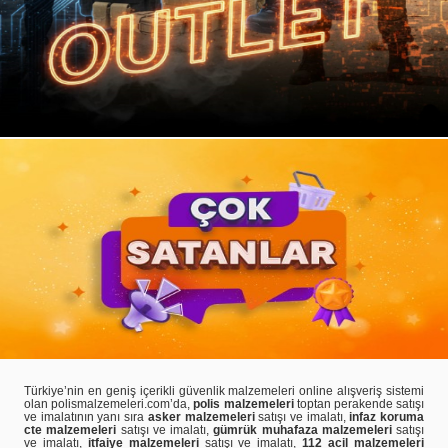
Türkiye’nin en geniş içerikli güvenlik malzemeleri online alışveriş sistemi
olan polismalzemeleri.com’da,
polis malzemeleri
toptan perakende satışı
ve imalatının yanı sıra
asker malzemeleri
satışı ve imalatı,
infaz koruma
cte malzemeleri
satışı ve imalatı,
gümrük muhafaza malzemeleri
satışı
ve imalatı,
itfaiye malzemeleri
satışı ve imalatı,
112 acil malzemeleri