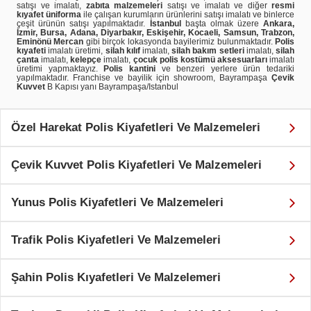
satışı ve imalatı,
zabıta malzemeleri
satışı ve imalatı ve diğer
resmi
kıyafet üniforma
ile çalışan kurumların ürünlerini satışı imalatı ve binlerce
çeşit ürünün satışı yapılmaktadır.
İstanbul
başta olmak üzere
Ankara,
İzmir, Bursa, Adana, Diyarbakır, Eskişehir, Kocaeli, Samsun, Trabzon,
Eminönü Mercan
gibi birçok lokasyonda bayilerimiz bulunmaktadır.
Polis
kıyafeti
imalatı üretimi,
silah kılıf
imalatı,
silah bakım setleri
imalatı,
silah
çanta
imalatı,
kelepçe
imalatı,
çocuk polis kostümü aksesuarları
imalatı
üretimi yapmaktayız.
Polis kantini
ve benzeri yerlere ürün tedariki
yapılmaktadır. Franchise ve bayilik için showroom, Bayrampaşa
Çevik
Kuvvet
B Kapısı yanı Bayrampaşa/Istanbul
Özel Harekat Polis Kiyafetleri Ve Malzemeleri
Çevik Kuvvet Polis Kiyafetleri Ve Malzemeleri
Yunus Polis Kiyafetleri Ve Malzemeleri
Trafik Polis Kiyafetleri Ve Malzemeleri
Şahin Polis Kıyafetleri Ve Malzelemeri