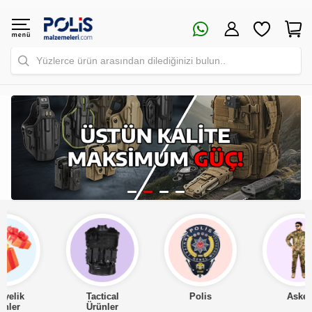
Yüzlerce ürün arasından dilediğinizi bulun..
Tactical
Polis
Asker
Ürünler