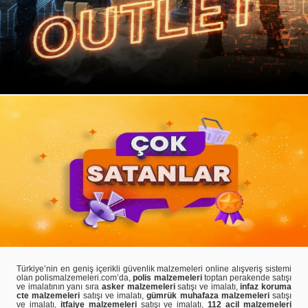
Türkiye’nin en geniş içerikli güvenlik malzemeleri online alışveriş sistemi
olan polismalzemeleri.com’da,
polis malzemeleri
toptan perakende satışı
ve imalatının yanı sıra
asker malzemeleri
satışı ve imalatı,
infaz koruma
cte malzemeleri
satışı ve imalatı,
gümrük muhafaza malzemeleri
satışı
ve imalatı,
itfaiye malzemeleri
satışı ve imalatı,
112 acil malzemeleri