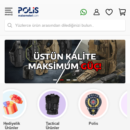
Yüzlerce ürün arasından dilediğinizi bulun..
Tactical
Polis
Asker
Ürünler