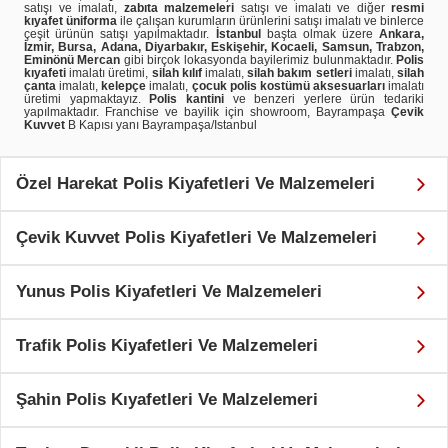
satışı ve imalatı,
zabıta malzemeleri
satışı ve imalatı ve diğer
resmi
kıyafet üniforma
ile çalışan kurumların ürünlerini satışı imalatı ve binlerce
çeşit ürünün satışı yapılmaktadır.
İstanbul
başta olmak üzere
Ankara,
İzmir, Bursa, Adana, Diyarbakır, Eskişehir, Kocaeli, Samsun, Trabzon,
Eminönü Mercan
gibi birçok lokasyonda bayilerimiz bulunmaktadır.
Polis
kıyafeti
imalatı üretimi,
silah kılıf
imalatı,
silah bakım setleri
imalatı,
silah
çanta
imalatı,
kelepçe
imalatı,
çocuk polis kostümü aksesuarları
imalatı
üretimi yapmaktayız.
Polis kantini
ve benzeri yerlere ürün tedariki
yapılmaktadır. Franchise ve bayilik için showroom, Bayrampaşa
Çevik
Kuvvet
B Kapısı yanı Bayrampaşa/Istanbul
Özel Harekat Polis Kiyafetleri Ve Malzemeleri
Çevik Kuvvet Polis Kiyafetleri Ve Malzemeleri
Yunus Polis Kiyafetleri Ve Malzemeleri
Trafik Polis Kiyafetleri Ve Malzemeleri
Şahin Polis Kıyafetleri Ve Malzelemeri