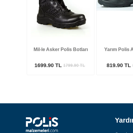
Mil-le Asker Polis Botları
Yarım Polis 
1699.90 TL
819.90 TL
1799.90
TL
Yard