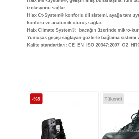
Haix Msl-System®; geliştirilmiş buharlaşma, tüm t
izolasyonu sağlar.
Hiax Ct-System® konforlu dil sistemi, ayağa tam uyuml
konforu ve anatomik oturuş sağlar.
Haix Climate System®; bacağın üzerinde mikro-kurutm
Yumuşak geçişi sağlayan gözlerle bağlama sistemi v
Kalite standartları: CE EN ISO 20347:2007 O2
-%5
Tükendi