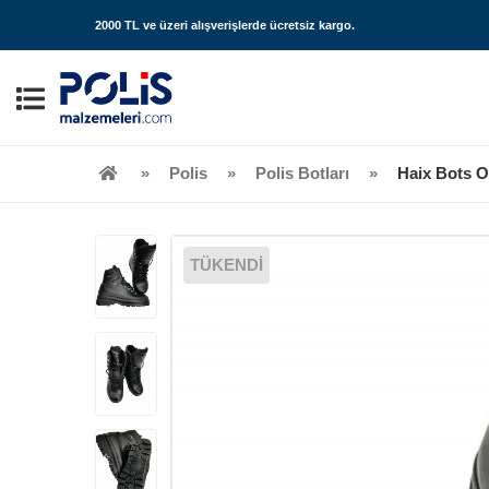
2000 TL ve üzeri alışverişlerde
ücretsiz kargo
.
Polis
Polis Botları
Haix Bots Or
TÜKENDİ