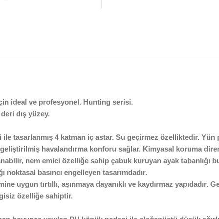
in ideal ve profesyonel. Hunting serisi.
deri dış yüzey.
ile tasarlanmış 4 katman iç astar. Su geçirmez özelliktedir. Yün 
geliştirilmiş havalandırma konforu sağlar. Kimyasal koruma direnci
yıkanabilir, nem emici özelliğe sahip çabuk kuruyan ayak tabanlığı
ğı noktasal basıncı engelleyen tasarımdadır.
ne uygun tırtıllı, aşınmaya dayanıklı ve kaydırmaz yapıdadır. G
isiz özelliğe sahiptir.