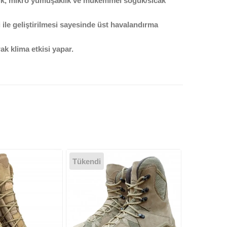
lık, mikro yumuşaklık ve mükemmel soğuk/sıcak
i ile geliştirilmesi sayesinde üst havalandırma
k klima etkisi yapar.
Tükendi
Tükendi