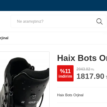
jinal
Haix Bots Or
2043.02
%11
TL
1817.90
indirim
Haix Bots Orjinal