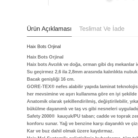
Ürün Açıklaması
Teslimat Ve İade
Haix Bots Orjinal
Haix Bots Orjinal
Haix bots Avcılık ve doğa, orman gibi dış mekanlar iç
Su geçirmez 2,6 ila 2,8mm arasında kalınlıkta nubuk 
Bacak genişliği 16 cm.
GORE-TEX® nefes alabilir yapıda laminat teknolojisi 
her mevsimine ve aşırı kullanıma göre en iyi şekilde 
Anatomik olarak şekillendirilmiş, değiştirilebilir, 
bükülme dayanımlı ve taş vs gibi nesneleri uyguladı
Safety 2000® kauçuk/PU taban; cadde ve toprak zemi
konforu sunar. Yağ ve benzine karşı dayanıklı ve çizg
Kar ve buz dahil olmak üzere kaydırmaz.