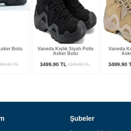
Asker Botu
Vaneda Kışlık Siyah Polis
Vaneda Kış
Asker Botu
Ask
3499.90 TL
3499.90 
859.97
TL
4199.90
TL
ım
Şubeler