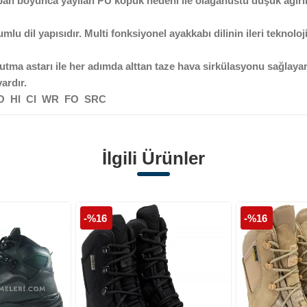
aban boyunca yayılan PU köpük nedeni ile olağanüstü düşük ağır
u dil yapısıdır. Multi fonksiyonel ayakkabı dilinin ileri teknoloj
a astarı ile her adımda alttan taze hava sirkülasyonu sağlayara
ardır.
 HRO HI CI WR FO SRC
İlgili Ürünler
-%16
-%16