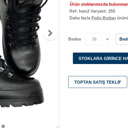
Ürün stoklarımızda bulunmam
Ref: haix2 Varyant: 255
Daha fazla
Polis Botları
ürün
Beden
Bede
STOKLARA GIRINCE H
TOPTAN SATIŞ TEKLIF