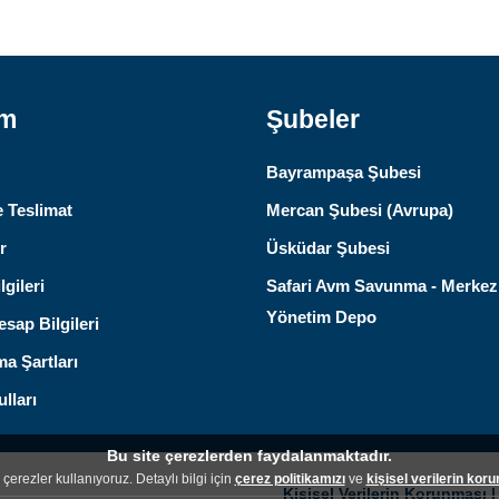
ım
Şubeler
Bayrampaşa Şubesi
 Teslimat
Mercan Şubesi (Avrupa)
r
Üsküdar Şubesi
lgileri
Safari Avm Savunma - Merkez
Yönetim Depo
sap Bilgileri
ma Şartları
lları
Bu site çerezlerden faydalanmaktadır.
çerezler kullanıyoruz. Detaylı bilgi için
çerez politikamızı
ve
kişisel verilerin kor
Kişisel Verilerin Korunması