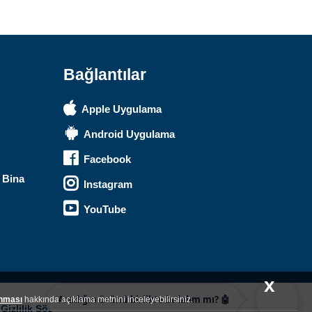
Merhaba! Ben Akıllı Yapay Zeka
Asistanınız. Sitemizdeki binlerce
polis malzemesi, taktik giyim ve
ekipman arasından aradığınız
ürünü bulmanıza yardımcı
olabilirim. Ne aramıştınız? 👮‍♂️
Bağlantılar
Apple Uygulama
Android Uygulama
Facebook
 Bina
Instagram
YouTube
x
Aradığın ürünü birlikte bulalım mı? 🤖
unması
hakkında açıklama metnini inceleyebilirsiniz.
|
Gizlilik Sözleşmesi
|
Site Kullanım Koşulları