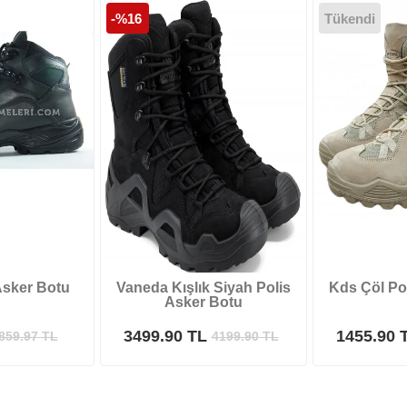
-%16
Tükendi
Asker Botu
Vaneda Kışlık Siyah Polis
Kds Çöl Po
Asker Botu
3499.90 TL
1455.90 
859.97
TL
4199.90
TL