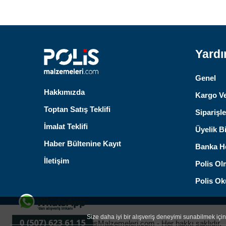
Yard
Genel
Hakkımızda
Kargo Ve
Toptan Satış Teklifi
Siparişle
İmalat Teklifi
Üyelik Bi
Haber Bültenine Kayıt
Banka He
İletişim
Polis Ol
Polis Oku
Size daha iyi bir alışveriş deneyimi sunabilmek için 
© 2026 - PolisMalzemeleri.com - Her hakkı saklıdır.