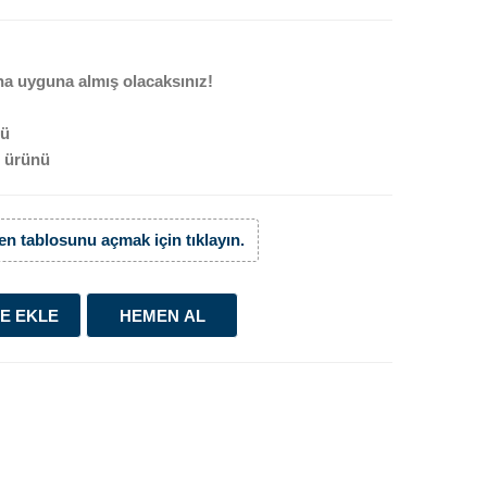
a uyguna almış olacaksınız!
ü
ürünü
n tablosunu açmak için tıklayın.
E EKLE
HEMEN AL