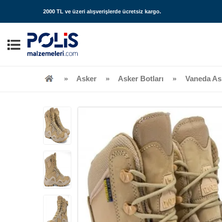
2000 TL ve üzeri alışverişlerde
ücretsiz kargo
.
Asker
Asker Botları
Vaneda As