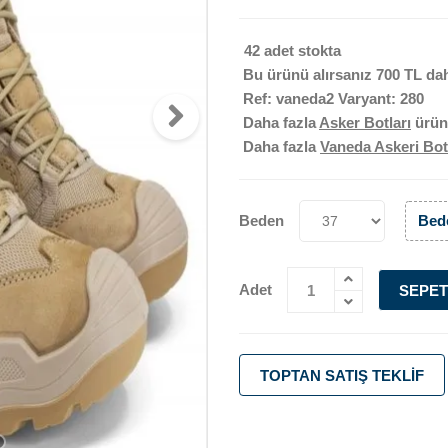
42 adet stokta
Bu ürünü alırsanız
700 TL
dah
Ref: vaneda2 Varyant: 280
Daha fazla
Asker Botları
ürün
Daha fazla
Vaneda Askeri Bot
Beden
Bede
Adet
SEPET
TOPTAN SATIŞ TEKLIF