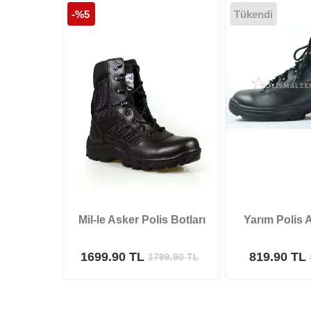
-%5
Tükendi
Mil-le Asker Polis Botları
Yarım Polis 
1699.90 TL
819.90 TL
1799.90
TL