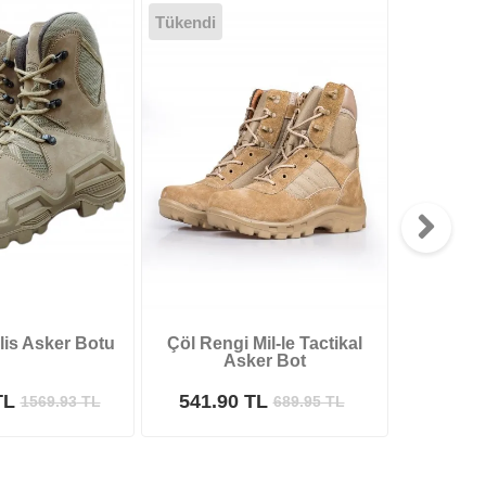
Tükendi
-%5
lis Asker Botu
Çöl Rengi Mil-le Tactikal
Yarım S
Asker Bot
Ta
TL
541.90 TL
1699.9
1569.93
TL
689.95
TL
Safari Yapay Zeka Ürün Bulma Asistanı