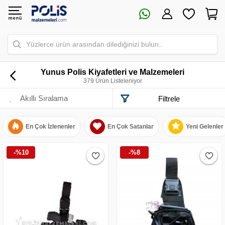
Yüzlerce ürün arasından dilediğinizi bulun..
Yunus Polis Kiyafetleri ve Malzemeleri
379 Ürün Listeleniyor
Filtrele
En Çok İzlenenler
En Çok Satanlar
Yeni Gelenler
-%10
-%8