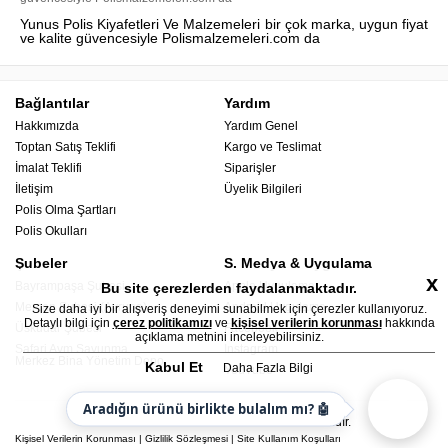
Yunus Polis Kiyafetleri Ve Malzemeleri bir çok marka, uygun fiyat
ve kalite güvencesiyle Polismalzemeleri.com da
Bağlantılar
Yardım
Hakkımızda
Yardım Genel
Toptan Satış Teklifi
Kargo ve Teslimat
İmalat Teklifi
Siparişler
İletişim
Üyelik Bilgileri
Polis Olma Şartları
Polis Okulları
Şubeler
S. Medya & Uygulama
x
Bayrampaşa Şubesi
Apple Uygulama
Bu site çerezlerden faydalanmaktadır.
Mercan Şubesi (Avrupa)
Android Uygulama
Size daha iyi bir alışveriş deneyimi sunabilmek için çerezler kullanıyoruz.
Detaylı bilgi için
çerez politikamızı
ve
kişisel verilerin korunması
hakkında
Üsküdar Şubesi
Facebook
açıklama metnini inceleyebilirsiniz.
Safari Avm Savunma
Instagram
Merkez Bina Yönetim Depo
Kabul Et
Daha Fazla Bilgi
YouTube
Aradığın ürünü birlikte bulalım mı? 🤖
© 2026 - Polis Malzemeleri - Her hakkı saklıdır.
Kişisel Verilerin Korunması
|
Gizlilik Sözleşmesi
|
Site Kullanım Koşulları