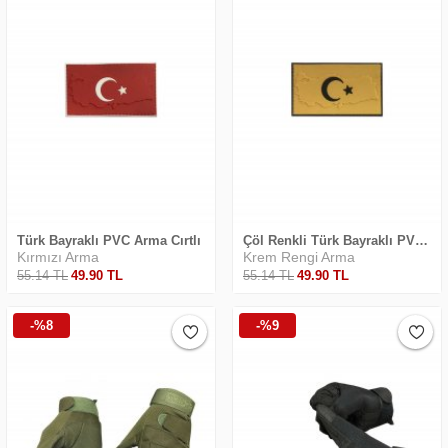
Türk Bayraklı PVC Arma Cırtlı
Çöl Renkli Türk Bayraklı PVC Arma
Kırmızı Arma
Krem Rengi Arma
55
.14
TL
49
.90
TL
55
.14
TL
49
.90
TL
-%8
-%9