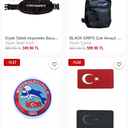
Siyah Taktik Imperteks Bacak Kılıfı
BLACK GRİPS Çok Amaçlı Silah Taşıma Çantası:
Siyah Silah Kılıfı
Siyah Çanta
389
.90
TL
349
.90
TL
652
.24
TL
599
.90
TL
-%17
-%10