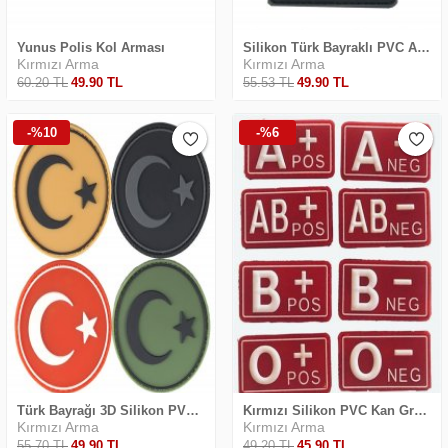
Yunus Polis Kol Arması
Silikon Türk Bayraklı PVC Arma
Kırmızı Arma
Kırmızı Arma
60
.20
TL
49
.90
TL
55
.53
TL
49
.90
TL
Safari Yapay Zeka Ürün Bulma Asistanı
-%10
-%6
Merhaba! Ben Akıllı Yapay Zeka
Asistanınız. Sitemizdeki binlerce polis
malzemesi, taktik giyim ve ekipman
arasından aradığınız ürünü bulmanıza
yardımcı olabilirim. Ne aramıştınız? 👮‍♂️
Türk Bayrağı 3D Silikon PVC Arma
Kırmızı Silikon PVC Kan Grubu Arma
Kırmızı Arma
Kırmızı Arma
55
.70
TL
49
.90
TL
49
.20
TL
45
.90
TL