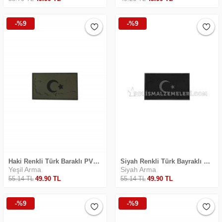
-%9
-%9
Haki Renkli Türk Baraklı PVC Arma Cırtlı
Siyah Renkli Türk Bayraklı PVC Arma Cırtlı
Yeşil Arma
Siyah Arma
55
.14
TL
49
.90
TL
55
.14
TL
49
.90
TL
-%9
-%9