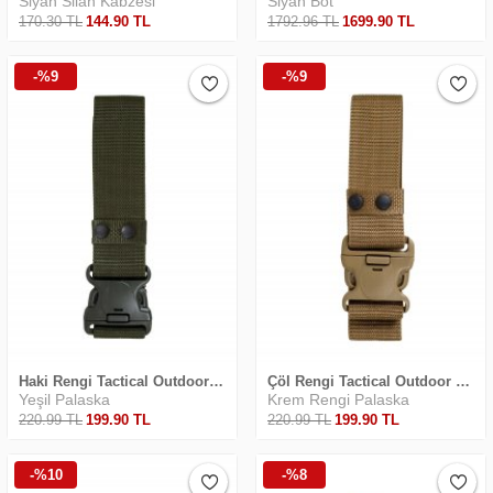
Siyah Silah Kabzesi
Siyah Bot
170
.30
TL
144
.90
TL
1792
.96
TL
1699
.90
TL
-%9
-%9
Haki Rengi Tactical Outdoor Palaska
Çöl Rengi Tactical Outdoor Palaska
Yeşil Palaska
Krem Rengi Palaska
220
.99
TL
199
.90
TL
220
.99
TL
199
.90
TL
-%10
-%8