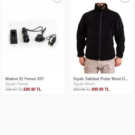
Watton El Feneri 037
Siyah Taktikal Polar Mont Üniversal
Siyah Fener
Siyah Mont
784
.47
TL
699
.90
TL
980
.98
TL
899
.90
TL