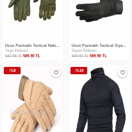
Uzun Parmaklı Tactical Haki Renkli Eldiven
Uzun Parmaklı Tactical Siyah Renkli Eldiven
Yeşil Eldiven
Siyah Eldiven
642
.98
TL
589
.90
TL
649
.90
TL
589
.90
TL
-%8
-%18