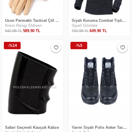
Uzun Parmaklı Tactical Çöl Renkli Eldiven
Siyah Koruma Combat Tişört 2
Krem Rengi Eldiven
Siyah Gömlek
642
.98
TL
589
.90
TL
792
.98
TL
649
.90
TL
-%14
-%5
Safari Geçmeli Kauçuk Kabze
Yarım Siyah Polis Asker Tactical Bot 1