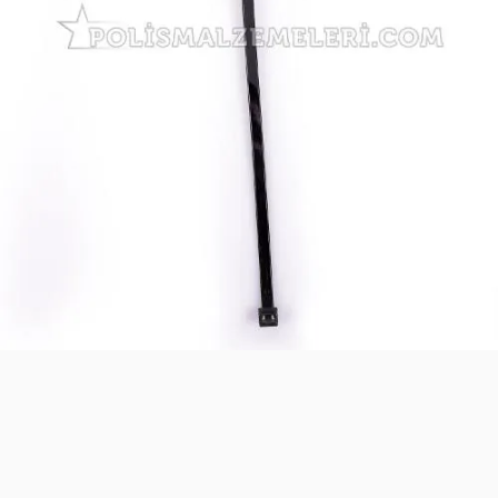
Merhaba! Ben Akıllı Yapay Zeka
Asistanınız. Sitemizdeki binlerce polis
malzemesi, taktik giyim ve ekipman
arasından aradığınız ürünü bulmanıza
yardımcı olabilirim. Ne aramıştınız? 👮‍♂️