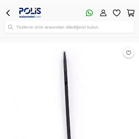
Yüzlerce ürün arasından dilediğinizi bulun..
Safari Yapay Zeka Ürün Bulma Asistanı