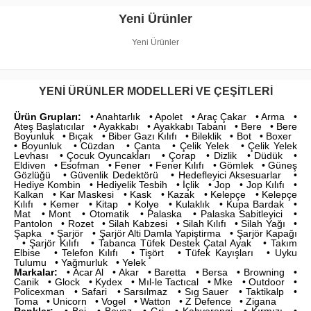
Yeni Ürünler
Yeni Ürünler
YENI ÜRÜNLER MODELLERI VE ÇEŞITLERI
Ürün Grupları:
• Anahtarlık • Apolet • Araç Çakar • Arma •
Ateş Başlatıcılar • Ayakkabı • Ayakkabı Tabanı • Bere • Bere
Boyunluk • Bıçak • Biber Gazı Kılıfı • Bileklik • Bot • Boxer
• Boyunluk • Cüzdan • Çanta • Çelik Yelek • Çelik Yelek
Levhası • Çocuk Oyuncakları • Çorap • Dizlik • Düdük •
Eldiven • Esofman • Fener • Fener Kılıfı • Gömlek • Güneş
Gözlüğü • Güvenlik Dedektörü • Hedefleyici Aksesuarlar •
Hediye Kombin • Hediyelik Tesbih • İçlik • Jop • Jop Kılıfı •
Kalkan • Kar Maskesi • Kask • Kazak • Kelepçe • Kelepçe
Kılıfı • Kemer • Kitap • Kolye • Kulaklık • Kupa Bardak •
Mat • Mont • Otomatik • Palaska • Palaska Sabitleyici •
Pantolon • Rozet • Silah Kabzesi • Silah Kılıfı • Silah Yağı •
Şapka • Şarjör • Şarjör Alti Damla Yapiştirma • Şarjör Kapağı
• Şarjör Kılıfı • Tabanca Tüfek Destek Çatal Ayak • Takım
Elbise • Telefon Kılıfı • Tişört • Tüfek Kayışları • Uyku
Tulumu • Yağmurluk • Yelek
Markalar:
• Acar Al • Akar • Baretta • Bersa • Browning •
Canik • Glock • Kydex • Mıl-le Tactıcal • Mke • Outdoor •
Policexman • Safari • Sarsılmaz • Sıg Sauer • Taktikalp •
Toma • Unicorn • Vogel • Watton • Z Defence • Zigana