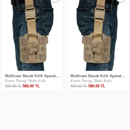
Multicam Bacak Kılıfı Aparatı Çöl Level 2 Polimer Silah Kılıfı SOL (TİSAŞ-YAVUZ-DERYA)
Multicam Bacak Kılıfı Aparatı Çöl Level 2 Polimer Silah Kılıfı (TİSAŞ-YAVUZ-DERYA)
Krem Rengi Silah Kılıfı
Krem Rengi Silah Kılıfı
650
.00
TL
580
.00
TL
650
.00
TL
580
.00
TL