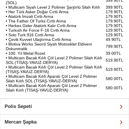
399.90TL
(SOL)
• Multicam Siyah Level 2 Polimer Şarjörlü Silah Kılıfı
399.90TL
• Her Türk Asker Doğar Cırtlı Arma
179.90TL
• Atatürk İmzali Cırtlı Arma
179.90TL
• The Father Of Turks Cırtlı Arma
179.90TL
• Herkes Gider Atatürk Kalır Cırtlı Arma
179.90TL
• Turkısh Air Force F-16 Cırtlı Arma
129.90TL
• Solo Turk 916 Cırtlı Arma
129.90TL
• Çevik Kuvvet Ulaştırma Cırtlı Arma
49.90TL
• Motiva Works Sword Siyah Motosiklet Eldiveni
799.90TL
Dokunmatik
• 100. Yıl Metal Rozet
39.00TL
• Multicam Bacak Kılıfı Çöl Level 2 Polimer Silah Kılıfı
519.90TL
SOL (TİSAŞ-YAVUZ-DERYA)
• Multicam Bacak Kılıfı Çöl Level 2 Polimer Silah Kılıfı
519.90TL
(TİSAŞ-YAVUZ-DERYA)
• Multicam Bacak Kılıfı Aparatı Çöl Level 2 Polimer
580.00TL
Silah Kılıfı SOL (TİSAŞ-YAVUZ-DERYA)
• Multicam Bacak Kılıfı Aparatı Çöl Level 2 Polimer
580.00TL
Silah Kılıfı (TİSAŞ-YAVUZ-DERYA)
Polis Sepeti
Mercan Şapka