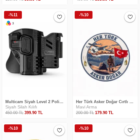
-%11
-%10
3
Safari Yapay Zeka Ürün Bulma Asistanı
Merhaba! Ben Akıllı Yapay Zeka
Asistanınız. Sitemizdeki binlerce polis
malzemesi, taktik giyim ve ekipman
Multicam Siyah Level 2 Polimer Şarjörlü Silah Kılıfı
Her Türk Asker Doğar Cırtlı Arma
arasından aradığınız ürünü bulmanıza
Siyah Silah Kılıfı
Mavi Arma
yardımcı olabilirim. Ne aramıştınız? 👮‍♂️
450
.00
TL
399
.90
TL
200
.00
TL
179
.90
TL
-%10
-%10