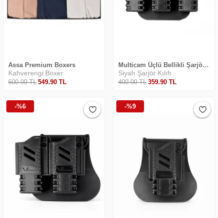
Assa Premium Boxers
Multicam Üçlü Bellikli Şarjör Kılıfı
Kahverengi Boxer
Siyah Şarjör Kılıfı
600
.00
TL
549
.90
TL
400
.00
TL
359
.90
TL
-%6
-%9