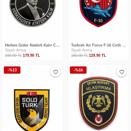
Herkes Gider Atatürk Kalır Cırtlı Arma
Turkısh Air Force F-16 Cırtlı Arma
Siyah Arma
Siyah Arma
200
.00
TL
179
.90
TL
150
.00
TL
129
.90
TL
-%13
-%16