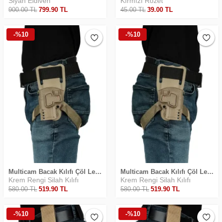
Siyah Eldiven
Kırmızı Rozet
900
.00
TL
799
.90
TL
45
.00
TL
39
.00
TL
-%10
-%10
Multicam Bacak Kılıfı Çöl Level 2 Polimer Silah Kılıfı SOL (TİSAŞ-YAVUZ-DERYA)
Multicam Bacak Kılıfı Çöl Level 2 Polimer Silah Kılıfı (TİSAŞ-YAVUZ-DERYA)
Krem Rengi Silah Kılıfı
Krem Rengi Silah Kılıfı
580
.00
TL
519
.90
TL
580
.00
TL
519
.90
TL
-%10
-%10